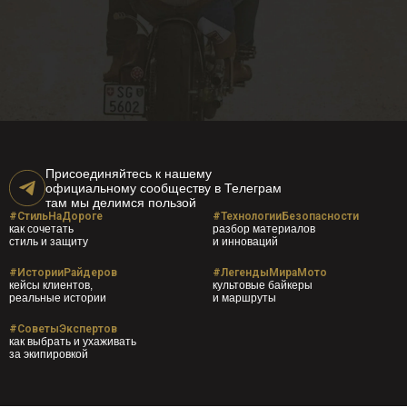
Присоединяйтесь к нашему
официальному сообществу в Телеграм
там мы делимся пользой
#СтильНаДороге
#ТехнологииБезопасности
как сочетать
разбор материалов
стиль и защиту
и инноваций
#ИсторииРайдеров
#ЛегендыМираМото
кейсы клиентов,
культовые байкеры
реальные истории
и маршруты
#СоветыЭкспертов
как выбрать и ухаживать
за экипировкой